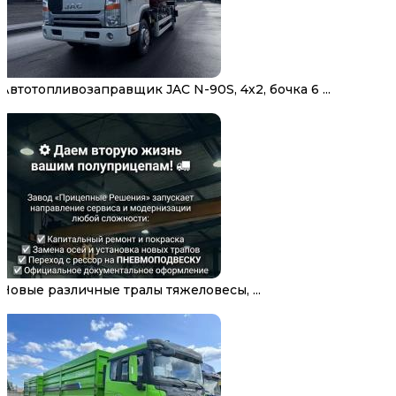
Автотопливозаправщик JAC N-90S, 4х2, бочка 6 ...
Новые различные тралы тяжеловесы, ...