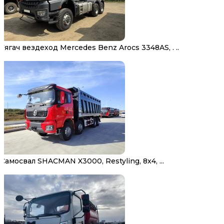
Тягач вездеход Mercedes Benz Arocs 3348AS, . ..
Самосвал SHACMAN X3000, Restyling, 8х4, ...