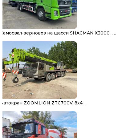
Самосвал-зерновоз на шасси SHACMAN X3000, . ..
Автокран ZOOMLION ZTC700V, 8х4, ...