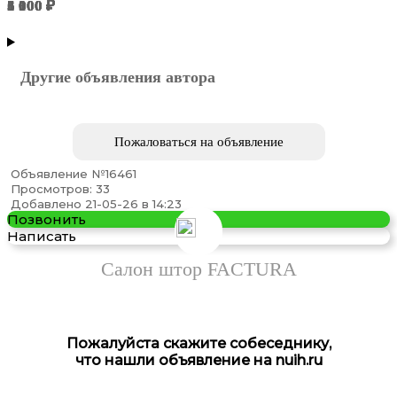
3 000 ₽
6 100 ₽
5 000 ₽
5 300 ₽
1 000 ₽
1 000 ₽
Пенза
Пенза
Пенза
Пенза
Пенза
Пенза
Другие объявления автора
Пожаловаться на объявление
Объявление №16461
Просмотров: 33
Предлагаем Пошив штор на заказ
Добавлено 21-05-26 в 14:23
Позвонить
Написать
Салон штор FACTURA
Пожалуйста скажите собеседнику,
что нашли объявление на nuih.ru
Предлагаем Пошив римских штор