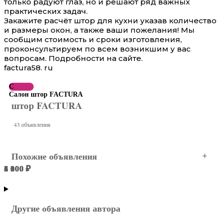
только радуют глаз, но и решают ряд важных
практических задач.
Закажите расчёт штор для кухни указав количество
и размеры окон, а также ваши пожелания! Мы
сообщим стоимость и сроки изготовления,
проконсультируем по всем возникшим у вас
вопросам. Подробности на сайте.
factura58. ru
С
Салон штор FACTURA
штор FACTURA
43 объявления
Похожие объявления
3 000 ₽
6 100 ₽
5 000 ₽
5 300 ₽
1 000 ₽
1 000 ₽
Пенза
Пенза
Пенза
Пенза
Пенза
Пенза
Другие объявления автора