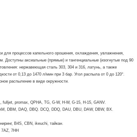
и для процессов капельного орошения, охлаждения, увлажнения,
м. Доступны аксиальные (прямые) и тангенциальные (изогнутые под 90
товления: нержавеющая сталь 303, 304 и 316, латунь, а также
сти от 0,13 до 1470 л/мин при 3 бар. Угол распыла от 0 до 120°.
ерное распыление в виде окружности.
 fulljet, promax, QPHA, TG, G-W, H-W, G-15, H-15, GANV.
, DAM, DBM, DAQ, DBQ. DCQ, DDQ, DAU, DBU, DAW, DBW, BX.
ниринг, B4S, CBN, ikeuchi, тайкан.
 7AZ, 7HH