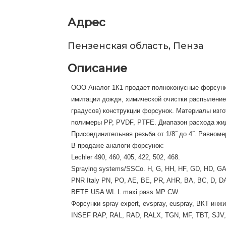
Адрес
Пензенская область, Пенза
Описание
ООО Аналог 1К1 продает полноконусные форсунк
имитации дождя, химической очистки распыление
градусов) конструкции форсунок. Материалы изго
полимеры PP, PVDF, PTFE. Диапазон расхода жидко
Присоединительная резьба от 1/8˝ до 4˝. Равном
В продаже аналоги форсунок:
Lechler 490, 460, 405, 422, 502, 468.
Spraying systems/SSCo. H, G, HH, HF, GD, HD, GA,
PNR Italy PN, PO, AE, BE, PR, AHR, BA, BC, D
BETE USA WL L maxi pass MP CW.
Форсунки spray expert, evspray, euspray, ВКТ инжи
INSEF RAP, RAL, RAD, RALX, TGN, MF, TBT, SJV,