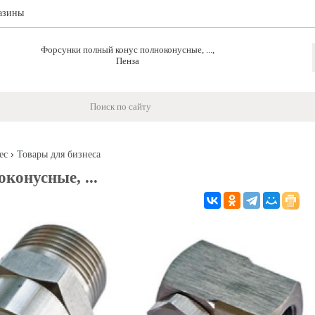
азины
Форсунки полный конус полноконусные, ...,
Пенза
›
ес
Товары для бизнеса
конусные, ...