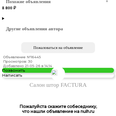
Похожие объявления
3 000 ₽
6 100 ₽
5 000 ₽
5 300 ₽
1 000 ₽
1 000 ₽
Пенза
Пенза
Пенза
Пенза
Пенза
Пенза
Другие объявления автора
Пожаловаться на объявление
Объявление №16445
Просмотров: 30
Предлагаем Пошив штор на заказ
Добавлено 21-05-26 в 14:14
Позвонить
Написать
Салон штор FACTURA
Пожалуйста скажите собеседнику,
что нашли объявление на nuih.ru