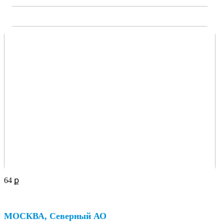
64
ք
МОСКВА, Северный АО