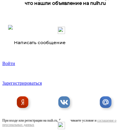
что нашли объявление на nuih.ru
дрель-шуруповерт Xiaomi 12v brushless drill qwldz001
Написать сообщение
Войти
Шпилька 6 18 оцинкованная для . ..
Зарегистрироваться
При входе или регистрации на nuih.ru, Вы принимаете условие и
соглашение о
персональных данных
Гвоздь F30 для пневматического пистолета в . ..