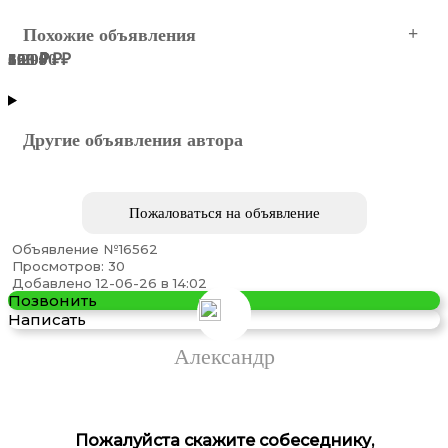
Похожие объявления
55 000 ₽
5 299 ₽
108 ₽
120 ₽
393 ₽
660 ₽
МОСКВА
Северный АО
Северный АО
Северный АО
Северный АО
Северный АО
Другие объявления автора
Пожаловаться на объявление
Объявление №16562
Просмотров: 30
Арматура Балка Швеллер
Добавлено 12-06-26 в 14:02
Позвонить
Написать
Александр
Пожалуйста скажите собеседнику,