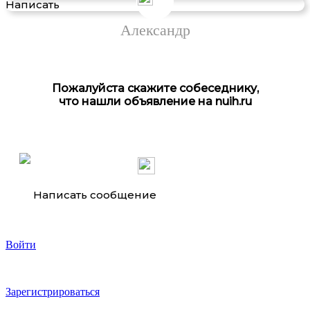
Написать
Александр
Пожалуйста скажите собеседнику,
что нашли объявление на nuih.ru
дрель-шуруповерт Xiaomi 12v brushless drill qwldz001
Написать сообщение
Войти
Шпилька 6 18 оцинкованная для . ..
Зарегистрироваться