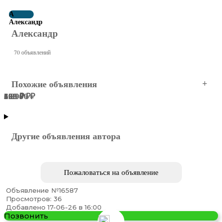
А
Александр
Александр
70 объявлений
Похожие объявления
55 000 ₽
5 299 ₽
108 ₽
120 ₽
393 ₽
660 ₽
МОСКВА
Северный АО
Северный АО
Северный АО
Северный АО
Северный АО
Другие объявления автора
Пожаловаться на объявление
Объявление №16587
Просмотров: 36
Арматура Балка Швеллер
Добавлено 17-06-26 в 16:00
Позвонить