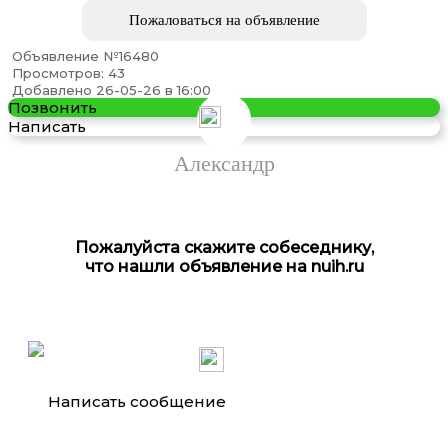
Пожаловаться на объявление
Объявление №16480
Просмотров: 43
дрель-шуруповерт Xiaomi 12v brushless drill qwldz001
Добавлено 26-05-26 в 16:00
Позвонить
Написать
Александр
Пожалуйста скажите собеседнику,
что нашли объявление на nuih.ru
Арматура Балка Швеллер
Написать сообщение