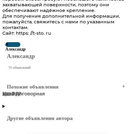
захватывающей поверхности, поэтому они
обеспечивают надёжное крепление.
Для получения дополнительной информации,
пожалуйста, свяжитесь с нами по указанным
контактам.
Сайт: https: //t-sto. ru
А
Александр
Александр
70 объявлений
Похожие объявления
Цена договорная
5 299 ₽
55 000 ₽
170 ₽
850 ₽
280 ₽
Северный АО
МОСКВА
Северный АО
Северный АО
Северный АО
Северный АО
Другие объявления автора