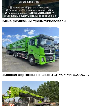
Новые различные тралы тяжеловесы, ...
Самосвал-зерновоз на шасси SHACMAN X3000, . ..