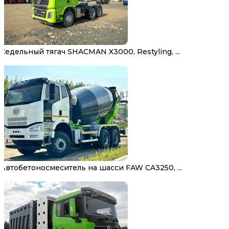
Седельный тягач SHACMAN X3000, Restyling, ...
Автобетоносмеситель на шасси FAW CA3250, ...