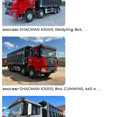
Самосвал SHACMAN X3000, Restyling, 8х4, . ..
Самосвал SHACMAN X3000, 8х4, CUMMINS, 440 л. .. .