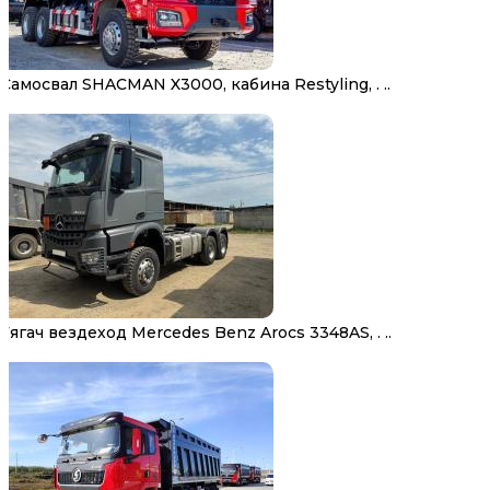
Самосвал SHACMAN X3000, кабина Restyling, . ..
Тягач вездеход Mercedes Benz Arocs 3348AS, . ..