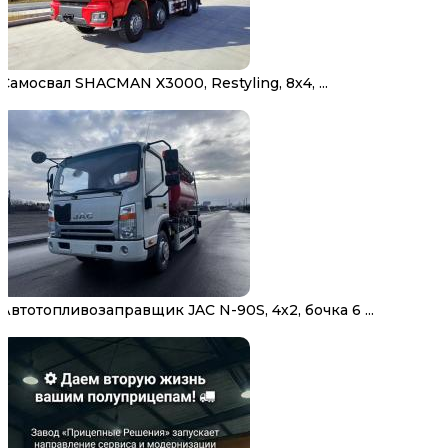
Самосвал SHACMAN X3000, Restyling, 8х4, ...
Автотопливозаправщик JAC N-90S, 4х2, бочка 6 ...