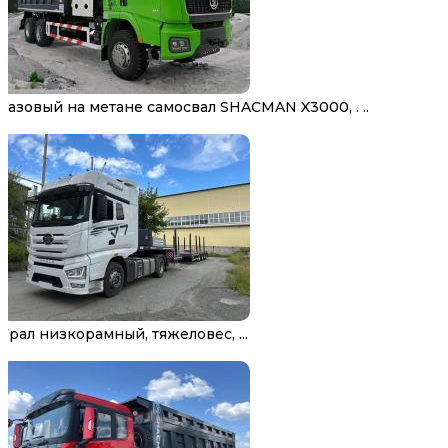
Газовый на метане самосвал SHACMAN X3000, . ..
Трал низкорамный, тяжеловес, ...