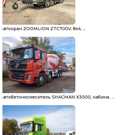
Автокран ZOOMLION ZTC700V, 8х4, ...
Автобетоносмеситель SHACMAN X3000, кабина . ..