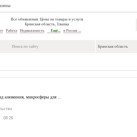
азины
Все объявления. Цены на товары и услуги
Брянская область, Злынка
рт
Работа
Недвижимость
Ещё...
в России ...
ид алюминия, микросферы для ...
льство
08:26