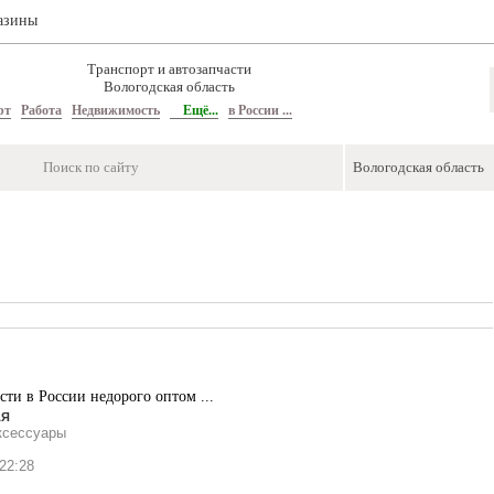
азины
Транспорт и автозапчасти
Вологодская область
рт
Работа
Недвижимость
Ещё...
в России ...
сти в России недорого оптом ...
ая
ксессуары
2:28