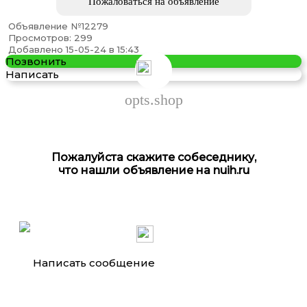
Пожаловаться на объявление
Объявление №12279
Просмотров: 299
Гидромотор OMSS 100 160 200 250 315 400
Добавлено 15-05-24 в 15:43
Позвонить
Написать
opts.shop
Пожалуйста скажите собеседнику,
что нашли объявление на nuih.ru
Купить мотозапчасти в России недорого оптом ...
Написать сообщение