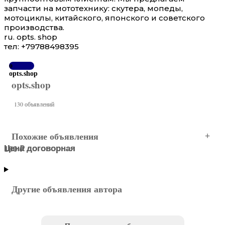
запчасти на мототехнику: скутера, мопеды,
мотоциклы, китайского, японского и советского
производства.
ru. opts. shop
тел: +79788498395
o
opts.shop
opts.shop
130 объявлений
Похожие объявления
Цена договорная
Цена договорная
100 ₽
Вологда
Вологда
Вологда
Другие объявления автора