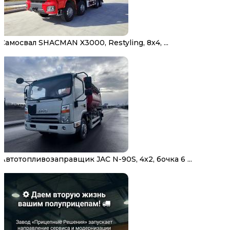
Самосвал SHACMAN X3000, Restyling, 8х4, ...
Автотопливозаправщик JAC N-90S, 4х2, бочка 6 ...