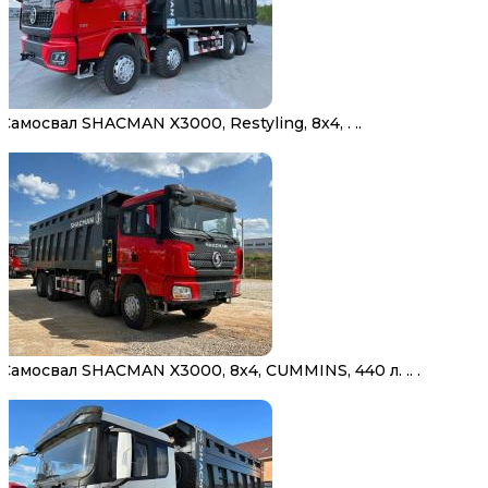
Самосвал SHACMAN X3000, Restyling, 8х4, . ..
Самосвал SHACMAN X3000, 8х4, CUMMINS, 440 л. .. .