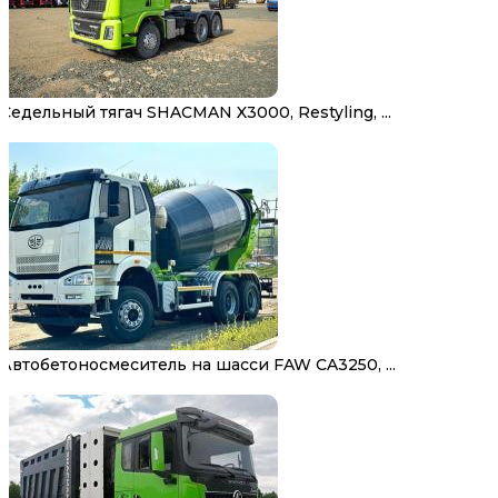
Седельный тягач SHACMAN X3000, Restyling, ...
Автобетоносмеситель на шасси FAW CA3250, ...