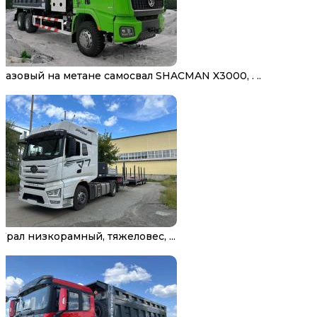
Газовый на метане самосвал SHACMAN X3000, . ..
Трал низкорамный, тяжеловес, ...