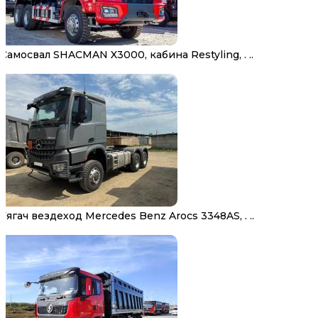
Самосвал SHACMAN X3000, кабина Restyling, . ..
Тягач вездеход Mercedes Benz Arocs 3348AS, . ..