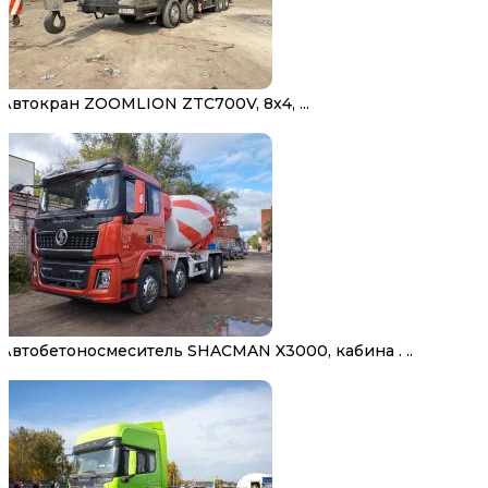
Автокран ZOOMLION ZTC700V, 8х4, ...
Автобетоносмеситель SHACMAN X3000, кабина . ..