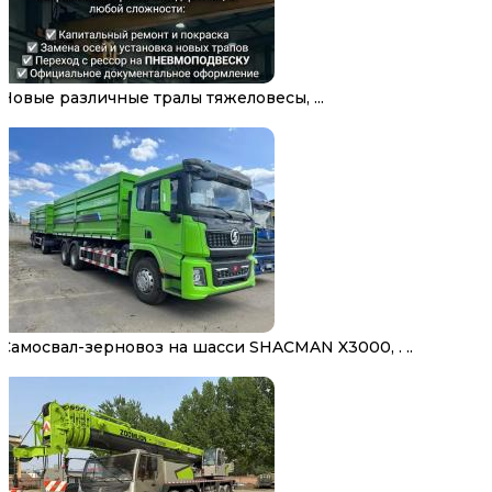
Новые различные тралы тяжеловесы, ...
Самосвал-зерновоз на шасси SHACMAN X3000, . ..