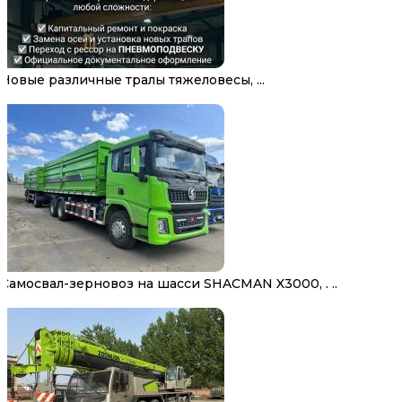
Новые различные тралы тяжеловесы, ...
Самосвал-зерновоз на шасси SHACMAN X3000, . ..