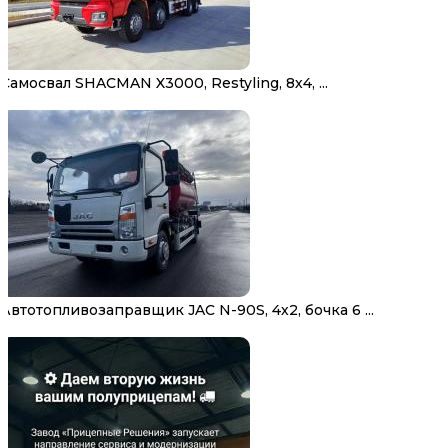
Самосвал SHACMAN X3000, Restyling, 8х4, ...
Автотопливозаправщик JAC N-90S, 4х2, бочка 6 ...