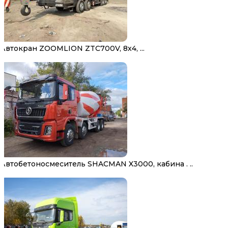
Автокран ZOOMLION ZTC700V, 8х4, ...
Автобетоносмеситель SHACMAN X3000, кабина . ..