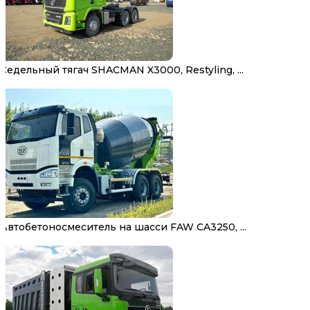
Седельный тягач SHACMAN X3000, Restyling, ...
Автобетоносмеситель на шасси FAW CA3250, ...