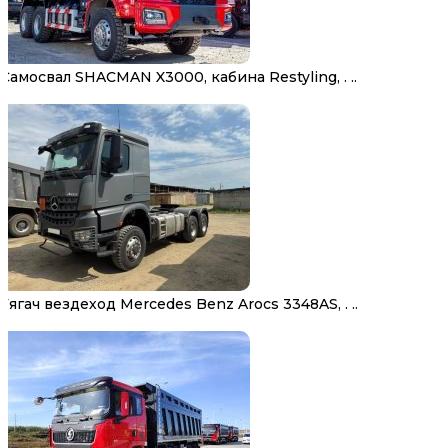
Самосвал SHACMAN X3000, кабина Restyling, . ..
Тягач вездеход Mercedes Benz Arocs 3348AS, . ..