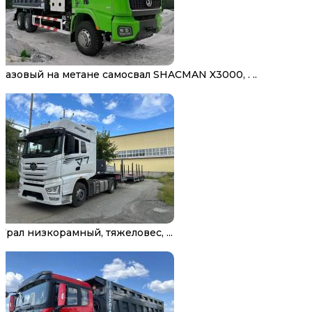
Газовый на метане самосвал SHACMAN X3000, . ..
Трал низкорамный, тяжеловес, ...