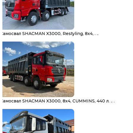
Самосвал SHACMAN X3000, Restyling, 8х4, . ..
Самосвал SHACMAN X3000, 8х4, CUMMINS, 440 л. .. .