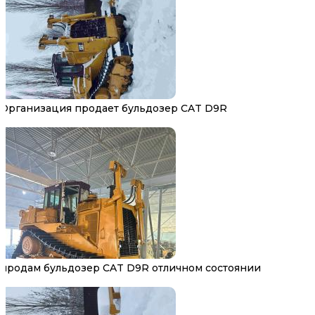
Организация продает бульдозер CAT D9R
продам бульдозер CAT D9R отличном состоянии