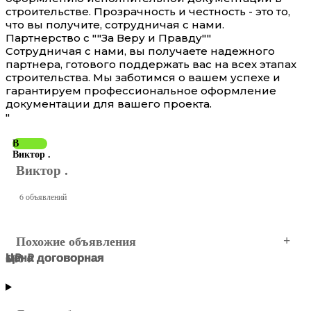
строительстве. Прозрачность и честность - это то,
что вы получите, сотрудничая с нами.
Партнерство с ""За Веру и Правду""
Сотрудничая с нами, вы получаете надежного
партнера, готового поддержать вас на всех этапах
строительства. Мы заботимся о вашем успехе и
гарантируем профессиональное оформление
документации для вашего проекта.
"
В
Виктор .
Виктор .
6 объявлений
Похожие объявления
Цена договорная
Цена договорная
Цена договорная
1 ₽
500 ₽
6 ₽
Ростов-на-Дону
Ростов-на-Дону
Ростов-на-Дону
Ростов-на-Дону
Ростов-на-Дону
Ростов-на-Дону