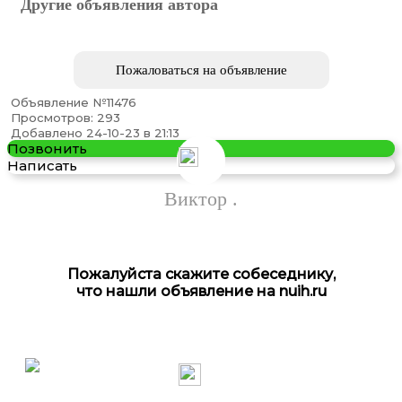
Другие объявления автора
Пожаловаться на объявление
Объявление №11476
Обучение наращиванию ресниц
Просмотров: 293
Добавлено 24-10-23 в 21:13
Позвонить
Написать
Виктор .
Пассажирские перевозки Горловка-Ростов, Ростов-
Горловка
Пожалуйста скажите собеседнику,
что нашли объявление на nuih.ru