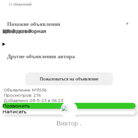
11 объявлений
Похожие объявления
Цена договорная
Цена договорная
1 ₽
500 ₽
6 ₽
25 000 000 ₽
Ростов-на-Дону
Ростов-на-Дону
Ростов-на-Дону
Ростов-на-Дону
Ростов-на-Дону
Ростов-на-Дону
Другие объявления автора
Пожаловаться на объявление
Объявление №11536
Обучение наращиванию ресниц
Просмотров: 274
Добавлено 09-11-23 в 06:23
Позвонить
Написать
Виктор .