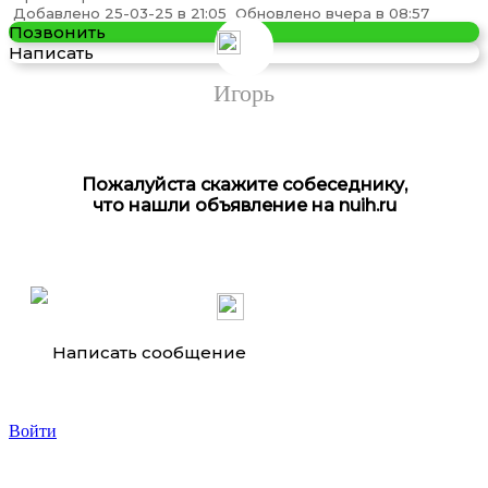
Самосвал SHACMAN X3000, Restyling, 6х4, 430 ...
Добавлено 25-03-25 в 21:05
Обновлено вчера в 08:57
Позвонить
Написать
Игорь
Пожалуйста скажите собеседнику,
что нашли объявление на nuih.ru
Магистральный седельный тягач FOTON AUMAN ...
Написать сообщение
Войти
Самосвал SHACMAN X3000, кабина Restyling, . ..