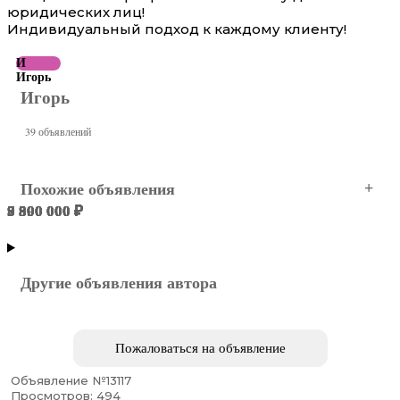
юридических лиц!
Индивидуальный подход к каждому клиенту!
И
Игорь
Игорь
39 объявлений
Похожие объявления
8 500 000 ₽
5 800 000 ₽
7 800 000 ₽
9 500 000 ₽
9 800 000 ₽
5 990 000 ₽
Симферополь
Симферополь
Симферополь
Симферополь
Симферополь
Симферополь
Другие объявления автора
Пожаловаться на объявление
Объявление №13117
Просмотров: 494