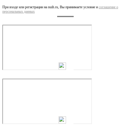
При входе или регистрации на nuih.ru, Вы принимаете условие и
соглашение о
персональных данных
Автотопливозаправщик JAC N-90S, 4х2, бочка 6 ...