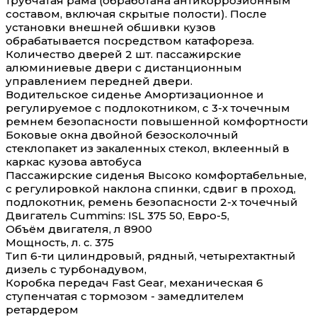
трубчатая рама (обработана антикоррозионным
составом, включая скрытые полости). После
установки внешней обшивки кузов
обрабатывается посредством катафореза.
Количество дверей 2 шт. пассажирские
алюминиевые двери с дистанционным
управлением передней двери.
Водительское сиденье Амортизационное и
регулируемое с подлокотником, с 3-х точечным
ремнем безопасности повышенной комфортности
Боковые окна двойной безосколочный
стеклопакет из закаленных стекол, вклеенный в
каркас кузова автобуса
Пассажирские сиденья Высоко комфортабельные,
с регулировкой наклона спинки, сдвиг в проход,
подлокотник, ремень безопасности 2-х точечный
Двигатель Cummins: ISL 375 50, Евро-5,
Объём двигателя, л 8900
Мощность, л. с. 375
Тип 6-ти цилиндровый, рядный, четырехтактный
дизель с турбонадувом,
Коробка передач Fast Gear, механическая 6
ступенчатая с тормозом - замедлителем
ретардером