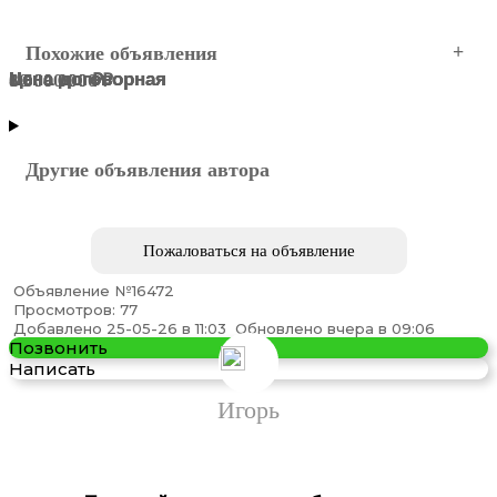
Похожие объявления
Цена договорная
Цена договорная
Цена договорная
8 600 000 ₽
6 500 000 ₽
10 600 000 ₽
Симферополь
Симферополь
Симферополь
Симферополь
Симферополь
Симферополь
Другие объявления автора
Пожаловаться на объявление
Объявление №16472
Просмотров: 77
Тягач DAYUN CGC4180, 4х2, МКПП с ретардером, пневма
Добавлено 25-05-26 в 11:03
Обновлено вчера в 09:06
Позвонить
Написать
Игорь