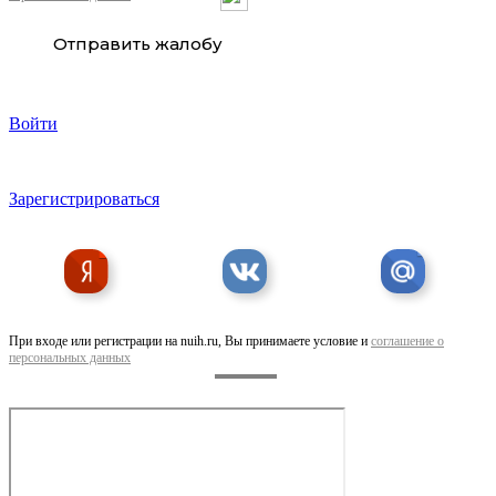
Тягач SITRAK C7H, 4х2, АКПП ZF TRAXON, . ..
Отправить жалобу
Войти
Зарегистрироваться
Газовый тягач DAYUN CGC4180, LNG, WP13, 430 . ..
При входе или регистрации на nuih.ru, Вы принимаете условие и
соглашение о
персональных данных
Газовый тягач SITRAK C7-G, LNG, 4х2, АКПП с ...