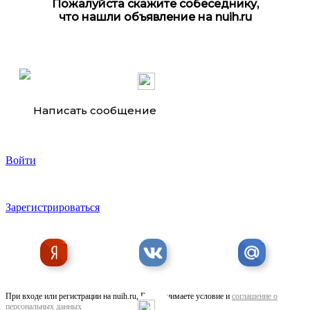
Пожалуйста скажите собеседнику,
что нашли объявление на nuih.ru
Тягач DAYUN CGC4180, 4х2, АКПП с ретардером, пневма
Написать сообщение
Войти
Тягач FAW CA4180, J7, 4х2, 550 л. с. , АКПП ...
Зарегистрироваться
При входе или регистрации на nuih.ru, Вы принимаете условие и
соглашение о
персональных данных