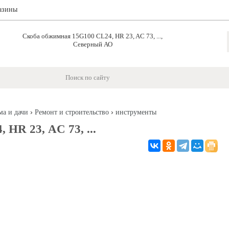
азины
Скоба обжимная 15G100 CL24, HR 23, AC 73, ...,
Северный АО
›
›
ма и дачи
Ремонт и строительство
инструменты
HR 23, AC 73, ...