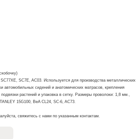
 скобочку)
, SC77XE, SC7E, AC03. Используется для производства металлических
орки автомобильных сидений и анатомических матрасов, крепления
 подвязки растений и упаковка в сетку. Размеры проволоки: 1,8 мм.,
STANLEY 15G100, BeA CL24, SC-6, AC73.
луйста, свяжитесь с нами по указанным контактам.