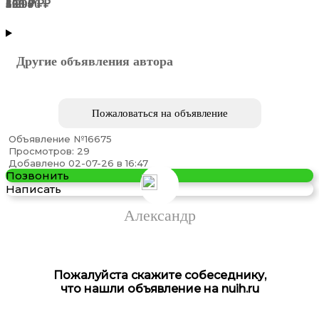
55 000 ₽
5 299 ₽
108 ₽
120 ₽
393 ₽
660 ₽
МОСКВА
Северный АО
Северный АО
Северный АО
Северный АО
Северный АО
Другие объявления автора
Пожаловаться на объявление
Объявление №16675
Просмотров: 29
Арматура Балка Швеллер
Добавлено 02-07-26 в 16:47
Позвонить
Написать
Александр
Пожалуйста скажите собеседнику,
что нашли объявление на nuih.ru
дрель-шуруповерт Xiaomi 12v brushless drill qwldz001