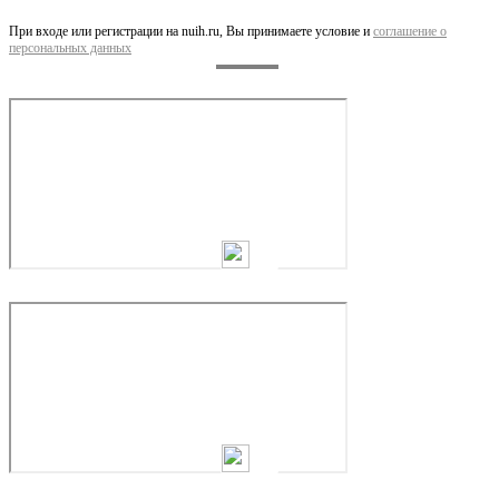
При входе или регистрации на nuih.ru, Вы принимаете условие и
соглашение о
персональных данных
Скоба обжимная SR15 HR22, CL22