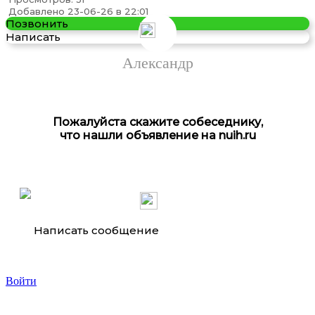
дрель-шуруповерт Xiaomi 12v brushless drill qwldz001
Добавлено 23-06-26 в 22:01
Позвонить
Написать
Александр
Пожалуйста скажите собеседнику,
что нашли объявление на nuih.ru
Арматура Балка Швеллер
Написать сообщение
Войти
Полусухая стяжка пола. Выравнивание полов, ...