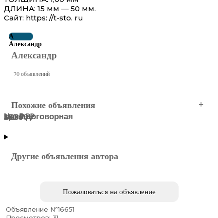
ДЛИНА: 15 мм — 50 мм.
Сайт: https: //t-sto. ru
А
Александр
Александр
70 объявлений
Похожие объявления
Цена договорная
5 299 ₽
55 000 ₽
170 ₽
850 ₽
280 ₽
Северный АО
МОСКВА
Северный АО
Северный АО
Северный АО
Северный АО
Другие объявления автора
Пожаловаться на объявление
Объявление №16651
Просмотров: 31