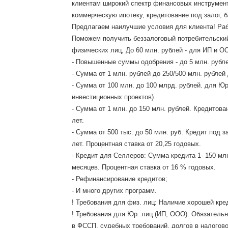
клиентам широкий спектр финансовых инструмент
коммерческую ипотеку, кредитование под залог, б
Предлагаем наилучшие условия для клиента! Раб
Поможем получить беззалоговый потребительский 
физических лиц, До 60 млн. рублей - для ИП и О
- Повышенные суммы одобрения - до 5 млн. рубле
- Сумма от 1 млн. рублей до 250/500 млн. рублей
- Сумма от 100 млн. до 100 млрд. рублей. для Ю
инвестиционных проектов).
- Сумма от 1 млн. до 150 млн. рублей. Кредитова
лет.
- Сумма от 500 тыс. до 50 млн. руб. Кредит под 
лет. Процентная ставка от 20,25 годовых.
- Кредит для Селлеров: Сумма кредита 1- 150 мл
месяцев. Процентная ставка от 16 % годовых.
- Рефинансирование кредитов;
- И много других программ.
! Требования для физ. лиц: Наличие хорошей кред
! Требования для Юр. лиц (ИП, ООО): Обязательн
в ФССП, судебных требований, долгов в налогово