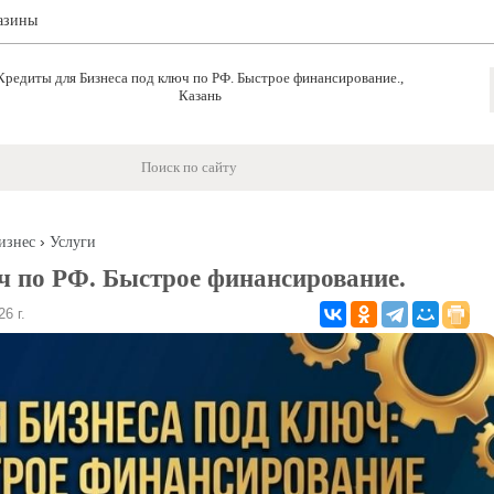
азины
Кредиты для Бизнеса под ключ по РФ. Быстрое финансирование.,
Казань
›
изнес
Услуги
ч по РФ. Быстрое финансирование.
6 г.