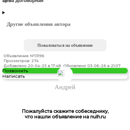
Цена договорная
Цена договорная
Цена договорная
Цена договорная
Цена договорная
40 ₽
Центральный АО
МОСКВА
МОСКВА
МОСКВА
МОСКВА
МОСКВА
Другие объявления автора
Пожаловаться на объявление
Объявление №13196
Просмотров: 274
Транспортная Компания
Добавлено 20-04-25 в 17:48
Обновлено 03-06-26 в 21:07
Позвонить
Написать
Андрей
Пожалуйста скажите собеседнику,
что нашли объявление на nuih.ru
Лидершов - тёплый шов в деревянных домах под ключ