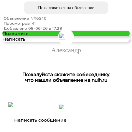
Пожаловаться на объявление
Объявление №16540
Просмотров: 41
дрель-шуруповерт Xiaomi 12v brushless drill qwldz001
Добавлено 08-06-26 в 17:29
Позвонить
Написать
Александр
Пожалуйста скажите собеседнику,
что нашли объявление на nuih.ru
Арматура Балка Швеллер
Написать сообщение