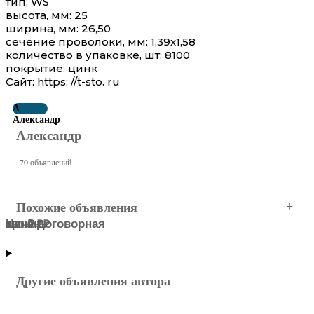
тип: WS
высота, мм: 25
ширина, мм: 26,50
сечение проволоки, мм: 1,39х1,58
количество в упаковке, шт: 8100
покрытие: цинк
Сайт: https: //t-sto. ru
А
Александр
Александр
70 объявлений
Похожие объявления
Цена договорная
5 299 ₽
55 000 ₽
170 ₽
850 ₽
280 ₽
Северный АО
МОСКВА
Северный АО
Северный АО
Северный АО
Северный АО
Другие объявления автора