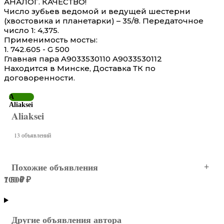
АНАЛОГ. КАЧЕСТВО!
Число зубьев ведомой и ведущей шестерни
(хвостовика и планетарки) – 35/8. Передаточное
число 1: 4,375.
Применимость мосты:
1. 742.605 - G 500
Главная пара A9033530110 A9033530112
Находится в Минске, Доставка ТК по
договоренности.
A
Aliaksei
Aliaksei
13 объявлений
Похожие объявления
100 ₽
7 500 ₽
Воронеж
Воронеж
Другие объявления автора