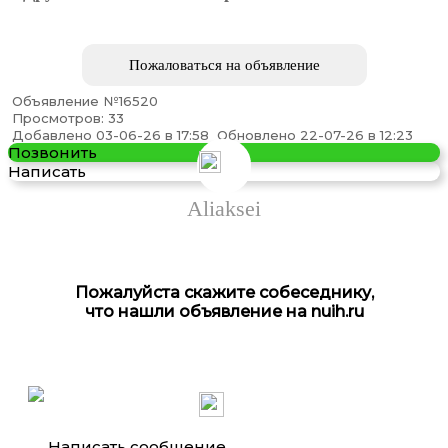
Пожаловаться на объявление
Объявление №16520
Просмотров: 33
Насос дозатор OSPBX 160 200 500LS
Добавлено 03-06-26 в 17:58
Обновлено 22-07-26 в 12:23
Позвонить
Написать
Aliaksei
Пожалуйста скажите собеседнику,
что нашли объявление на nuih.ru
Gps Глонасс трекер Kingneed TK-10
Написать сообщение