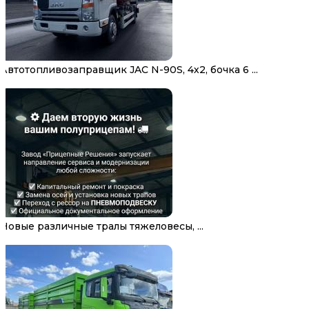
Автотопливозаправщик JAC N-90S, 4х2, бочка 6 ...
Новые различные тралы тяжеловесы, ...