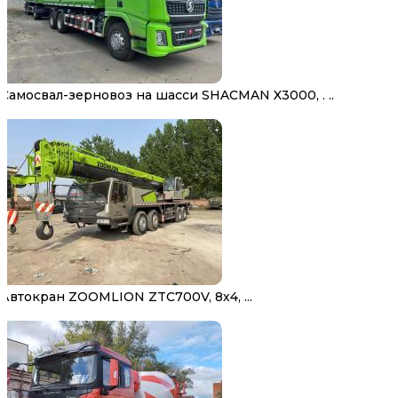
Самосвал-зерновоз на шасси SHACMAN X3000, . ..
Автокран ZOOMLION ZTC700V, 8х4, ...