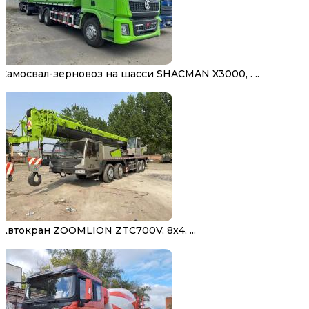
Самосвал-зерновоз на шасси SHACMAN X3000, . ..
Автокран ZOOMLION ZTC700V, 8х4, ...