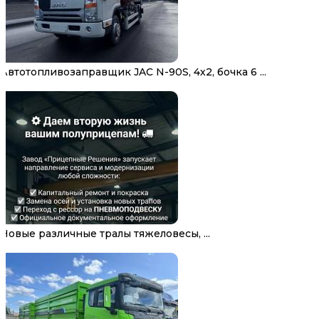
Автотопливозаправщик JAC N-90S, 4х2, бочка 6 ...
Новые различные тралы тяжеловесы, ...