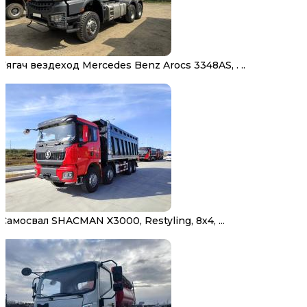
Тягач вездеход Mercedes Benz Arocs 3348AS, . ..
Самосвал SHACMAN X3000, Restyling, 8х4, ...