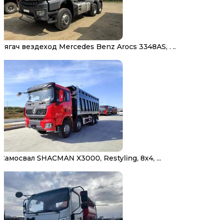
Тягач вездеход Mercedes Benz Arocs 3348AS, . ..
Самосвал SHACMAN X3000, Restyling, 8х4, ...