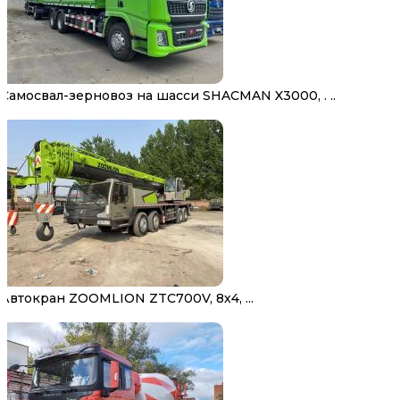
Самосвал-зерновоз на шасси SHACMAN X3000, . ..
Автокран ZOOMLION ZTC700V, 8х4, ...