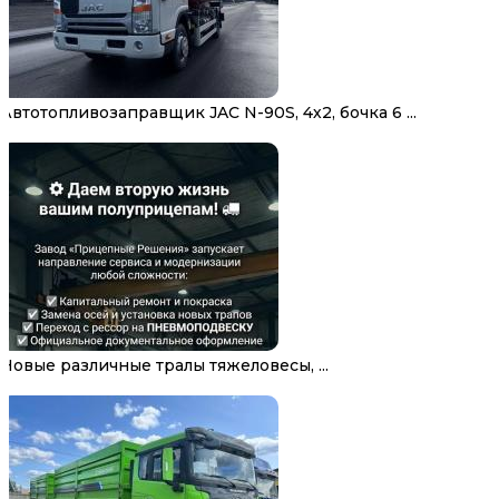
Автотопливозаправщик JAC N-90S, 4х2, бочка 6 ...
Новые различные тралы тяжеловесы, ...