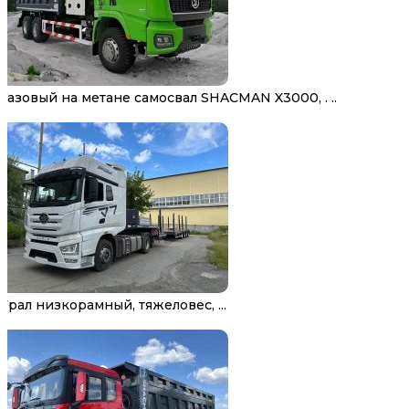
Газовый на метане самосвал SHACMAN X3000, . ..
Трал низкорамный, тяжеловес, ...