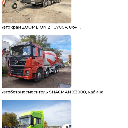
Автокран ZOOMLION ZTC700V, 8х4, ...
Автобетоносмеситель SHACMAN X3000, кабина . ..