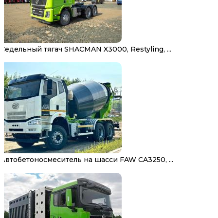
Седельный тягач SHACMAN X3000, Restyling, ...
Автобетоносмеситель на шасси FAW CA3250, ...