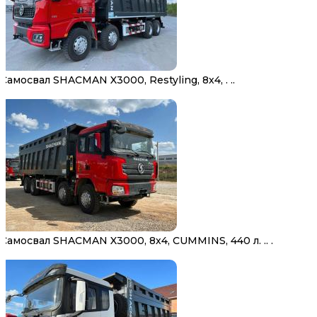
Самосвал SHACMAN X3000, Restyling, 8х4, . ..
Самосвал SHACMAN X3000, 8х4, CUMMINS, 440 л. .. .