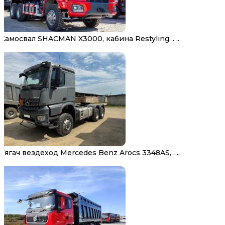
Самосвал SHACMAN X3000, кабина Restyling, . ..
Тягач вездеход Mercedes Benz Arocs 3348AS, . ..