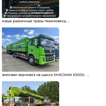
Новые различные тралы тяжеловесы, ...
Самосвал-зерновоз на шасси SHACMAN X3000, . ..