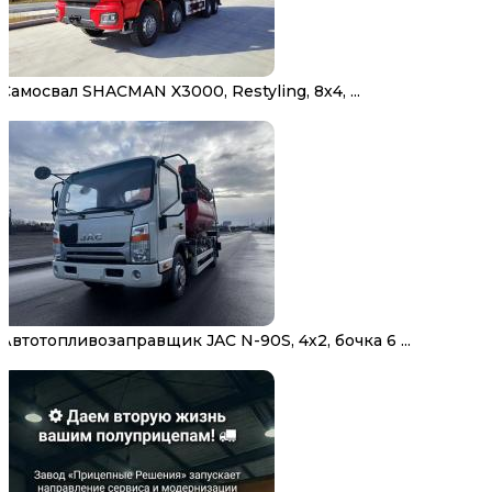
Самосвал SHACMAN X3000, Restyling, 8х4, ...
Автотопливозаправщик JAC N-90S, 4х2, бочка 6 ...