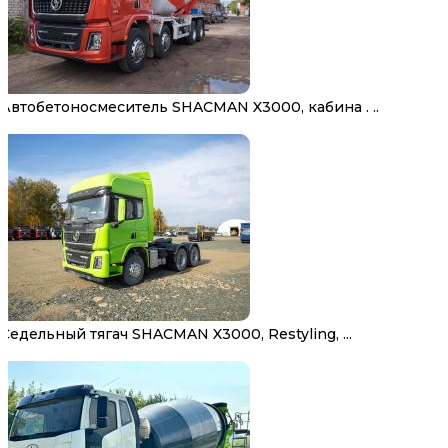
Автобетоносмеситель SHACMAN X3000, кабина . ..
Седельный тягач SHACMAN X3000, Restyling, ...