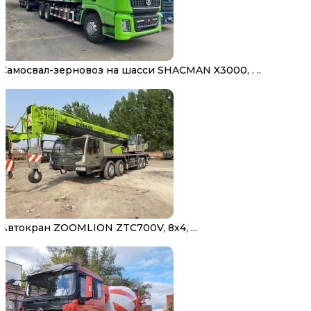
Самосвал-зерновоз на шасси SHACMAN X3000, . ..
Автокран ZOOMLION ZTC700V, 8х4, ...