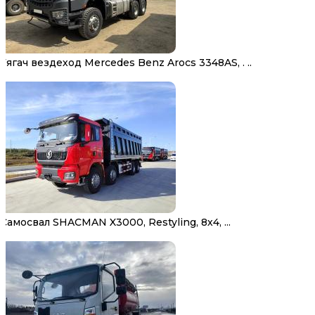
Тягач вездеход Mercedes Benz Arocs 3348AS, . ..
Самосвал SHACMAN X3000, Restyling, 8х4, ...