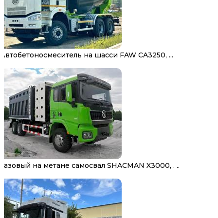
Автобетоносмеситель на шасси FAW CA3250, ...
Газовый на метане самосвал SHACMAN X3000, . ..