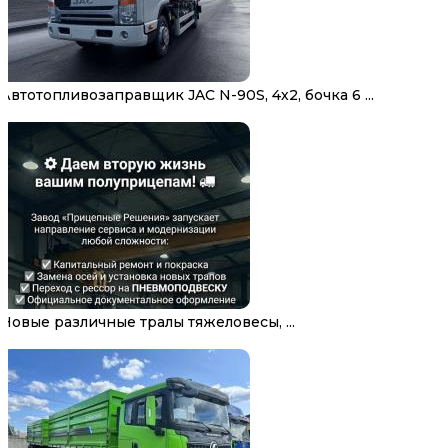
Автотопливозаправщик JAC N-90S, 4х2, бочка 6 ...
Новые различные тралы тяжеловесы, ...