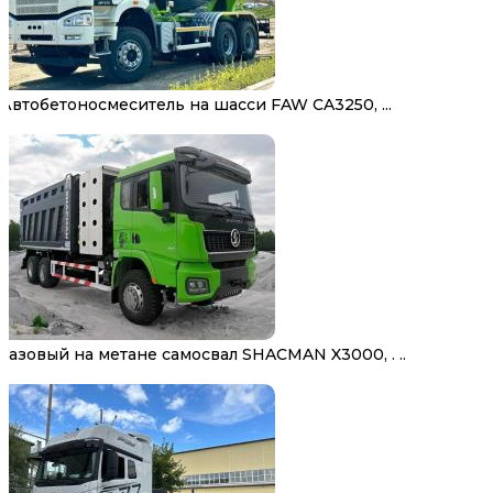
Автобетоносмеситель на шасси FAW CA3250, ...
Газовый на метане самосвал SHACMAN X3000, . ..