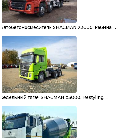
Автобетоносмеситель SHACMAN X3000, кабина . ..
Седельный тягач SHACMAN X3000, Restyling, ...