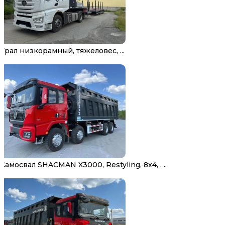
Трал низкорамный, тяжеловес, ...
Самосвал SHACMAN X3000, Restyling, 8х4, . ..