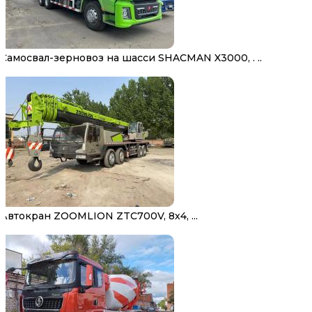
Самосвал-зерновоз на шасси SHACMAN X3000, . ..
Автокран ZOOMLION ZTC700V, 8х4, ...