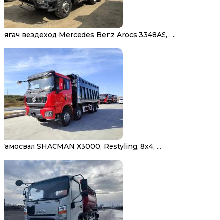
Тягач вездеход Mercedes Benz Arocs 3348AS, . ..
Самосвал SHACMAN X3000, Restyling, 8х4, ...