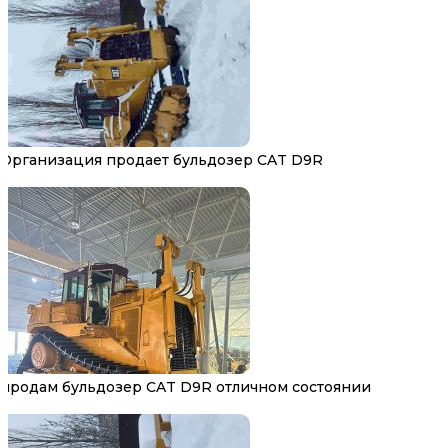
Организация продает бульдозер CAT D9R
продам бульдозер CAT D9R отличном состоянии