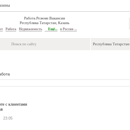
азины
Работа.Резюме.Вакансии
Республика Татарстан, Казань
рт
Работа
Недвижимость
Ещё...
в России ...
абота
те с клиентами
ая
23:05