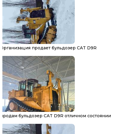
Организация продает бульдозер CAT D9R
продам бульдозер CAT D9R отличном состоянии