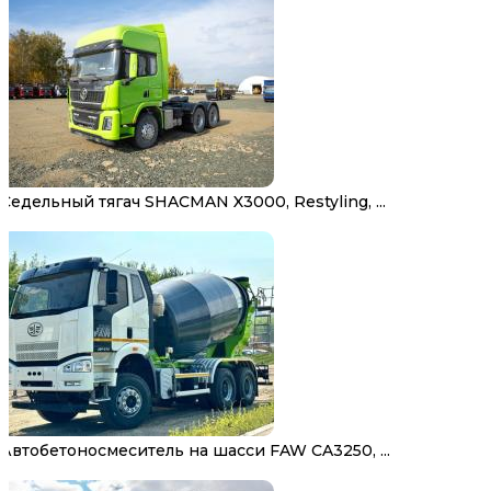
Седельный тягач SHACMAN X3000, Restyling, ...
Автобетоносмеситель на шасси FAW CA3250, ...