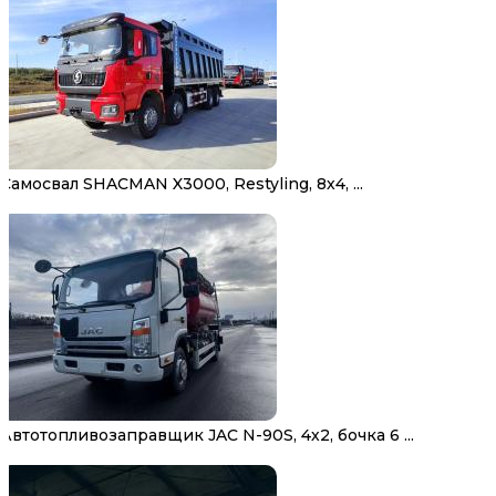
Самосвал SHACMAN X3000, Restyling, 8х4, ...
Автотопливозаправщик JAC N-90S, 4х2, бочка 6 ...