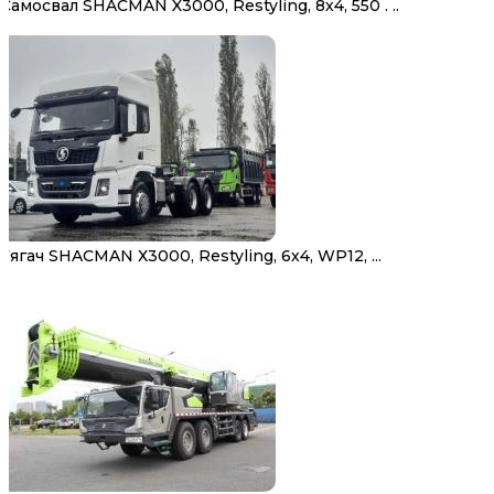
Самосвал SHACMAN X3000, Restyling, 8х4, 550 . ..
Тягач SHACMAN Х3000, Restyling, 6х4, WP12, ...