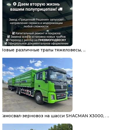
Новые различные тралы тяжеловесы, ...
Самосвал-зерновоз на шасси SHACMAN X3000, . ..