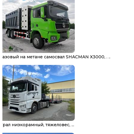
Газовый на метане самосвал SHACMAN X3000, . ..
Трал низкорамный, тяжеловес, ...