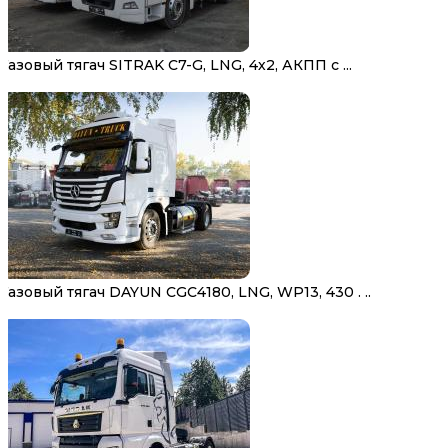
Газовый тягач SITRAK C7-G, LNG, 4х2, АКПП с ...
Газовый тягач DAYUN CGC4180, LNG, WP13, 430 . ..