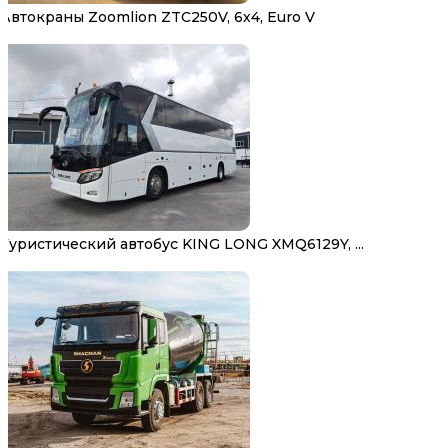
Автокраны Zoomlion ZTC250V, 6х4, Euro V
Туристический автобус KING LONG XMQ6129Y, ...