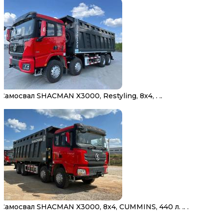
Самосвал SHACMAN X3000, Restyling, 8х4, . ..
Самосвал SHACMAN X3000, 8х4, CUMMINS, 440 л. .. .