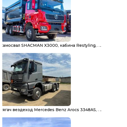
Самосвал SHACMAN X3000, кабина Restyling, . ..
Тягач вездеход Mercedes Benz Arocs 3348AS, . ..