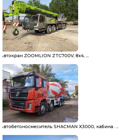
Автокран ZOOMLION ZTC700V, 8х4, ...
Автобетоносмеситель SHACMAN X3000, кабина . ..