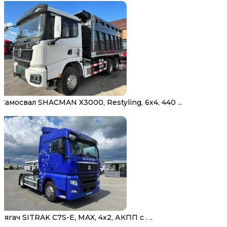
Самосвал SHACMAN X3000, Restyling, 6х4, 440 ...
Тягач SITRAK C7S-E, MAX, 4х2, АКПП с . ..