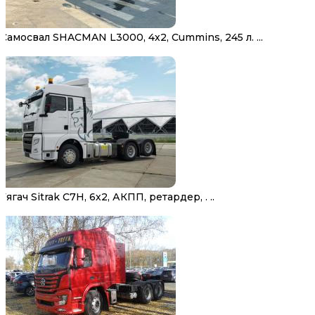
Самосвал SHACMAN L3000, 4х2, Cummins, 245 л. ...
Тягач Sitrak C7H, 6х2, АКПП, ретардер, . ..