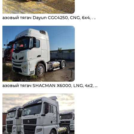
Газовый тягач Dayun CGC4250, CNG, 6х4, . ..
Газовый тягач SHACMAN X6000, LNG, 4х2, ...