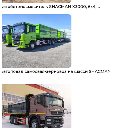
Автобетоносмеситель SHACMAN X3000, 6х4, ...
Автопоезд самосвал-зерновоз на шасси SHACMAN
...