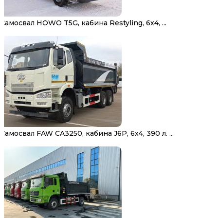
Самосвал HOWO T5G, кабина Restyling, 6х4, ...
Самосвал FAW CA3250, кабина J6P, 6х4, 390 л. ...