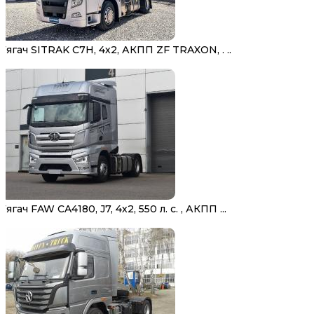
Тягач SITRAK C7H, 4х2, АКПП ZF TRAXON, . ..
Тягач FAW CA4180, J7, 4х2, 550 л. с. , АКПП ...