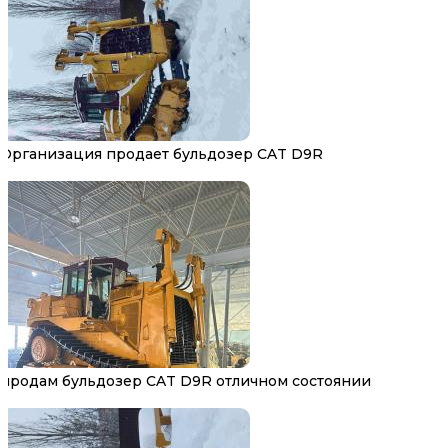
Организация продает бульдозер CAT D9R
продам бульдозер CAT D9R отличном состоянии