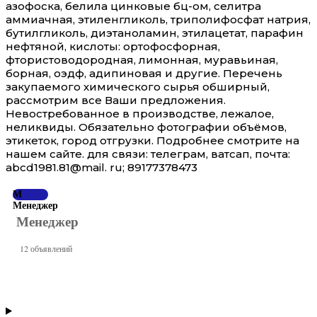
азофоска, белила цинковые бц-ом, селитра
аммиачная, этиленгликоль, триполифосфат натрия,
бутилгликоль, диэтаноламин, этилацетат, парафин
нефтяной, кислоты: ортофосфорная,
фтористоводородная, лимонная, муравьиная,
борная, оэдф, адипиновая и другие. Перечень
закупаемого химического сырья обширный,
рассмотрим все Ваши предложения.
Невостребованное в производстве, лежалое,
неликвиды. Обязательно фотографии объёмов,
этикеток, город отгрузки. Подробнее смотрите на
нашем сайте. для связи: телеграм, ватсап, почта:
abcd1981.81@mail. ru; 89177378473
М
Менеджер
Менеджер
12 объявлений