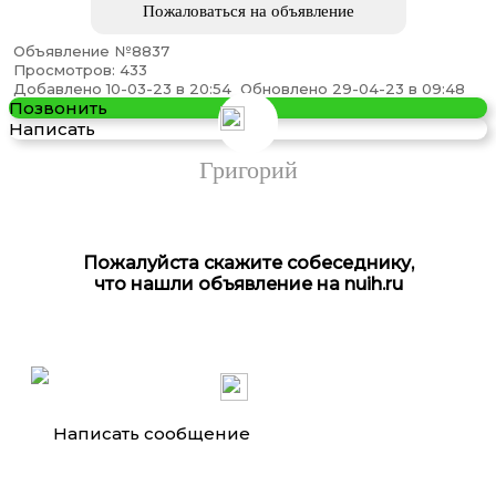
Пожаловаться на объявление
Объявление №8837
Просмотров: 433
Коммутатор D-Link DES-1008D
Добавлено 10-03-23 в 20:54
Обновлено 29-04-23 в 09:48
Позвонить
Написать
Григорий
Пожалуйста скажите собеседнику,
что нашли объявление на nuih.ru
Привод DVD, модель Optiarc AD-7760H Black ...
Написать сообщение