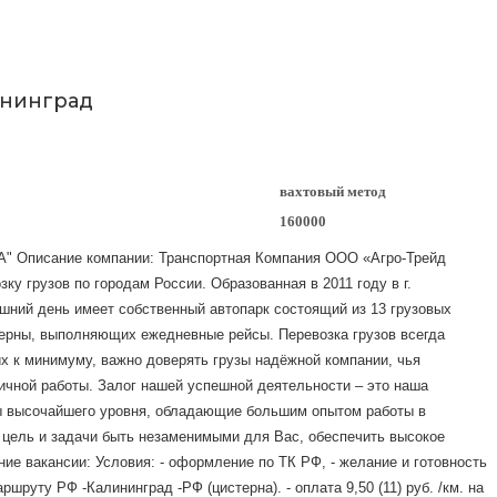
ининград
вахтовый метод
160000
 Описание компании: Транспортная Компания ООО «Агро-Трейд
у грузов по городам России. Образованная в 2011 году в г.
шний день имеет собственный автопарк состоящий из 13 грузовых
ерны, выполняющих ежедневные рейсы. Перевозка грузов всегда
х к минимуму, важно доверять грузы надёжной компании, чья
ичной работы. Залог нашей успешной деятельности – это наша
ты высочайшего уровня, обладающие большим опытом работы в
а цель и задачи быть незаменимыми для Вас, обеспечить высокое
ние вакансии: Условия: - оформление по ТК РФ, - желание и готовность
ршруту РФ -Калининград -РФ (цистерна). - оплата 9,50 (11) руб. /км. на