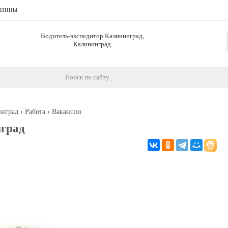
азины
Водитель-экспедитор Калининград,
Калининград
›
›
нград
Работа
Вакансии
нград