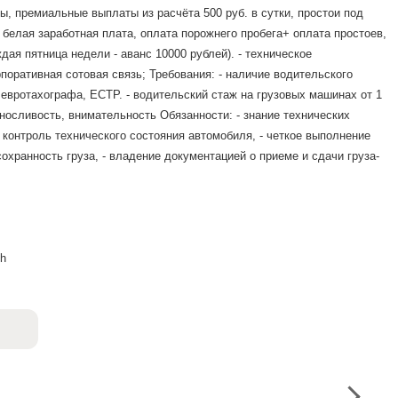
ны, премиальные выплаты из расчёта 500 руб. в сутки, простои под
, - белая заработная плата, оплата порожнего пробега+ оплата простоев,
дая пятница недели - аванс 10000 рублей). - техническое
поративная сотовая связь; Требования: - наличие водительского
я евротахографа, ЕСТР. - водительский стаж на грузовых машинах от 1
ыносливость, внимательность Обязанности: - знание технических
 контроль технического состояния автомобиля, - четкое выполнение
сохранность груза, - владение документацией о приеме и сдачи груза-
ch