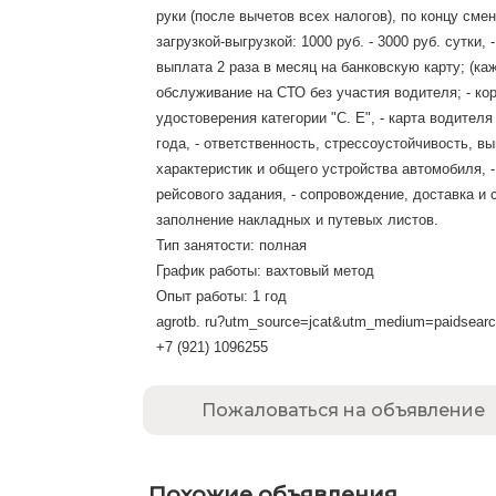
руки (после вычетов всех налогов), по концу сме
загрузкой-выгрузкой: 1000 руб. - 3000 руб. сутки
выплата 2 раза в месяц на банковскую карту; (каж
обслуживание на СТО без участия водителя; - кор
удостоверения категории "С. Е", - карта водител
года, - ответственность, стрессоустойчивость, в
характеристик и общего устройства автомобиля, -
рейсового задания, - сопровождение, доставка и 
заполнение накладных и путевых листов.
Тип занятости: полная
График работы: вахтовый метод
Опыт работы: 1 год
agrotb. ru?utm_source=jcat&utm_medium=paidsear
+7 (921) 1096255
Пожаловаться на объявление
Похожие объявления