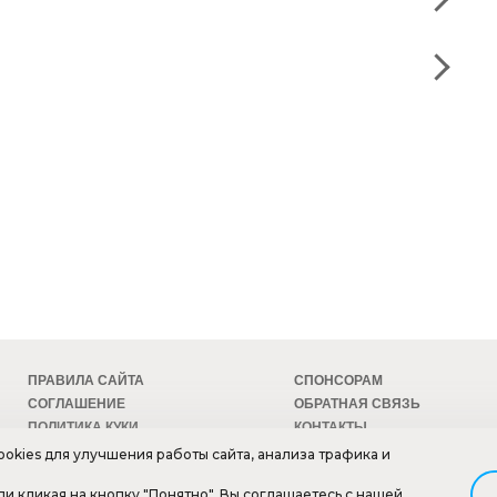
ПРАВИЛА САЙТА
СПОНСОРАМ
СОГЛАШЕНИЕ
ОБРАТНАЯ СВЯЗЬ
ПОЛИТИКА КУКИ
КОНТАКТЫ
БЕЗОПАСНОСТЬ
ТЕХПОДДЕРЖКА
okies для улучшения работы сайта, анализа трафика и
•••••
ли кликая на кнопку "Понятно", Вы соглашаетесь с нашей