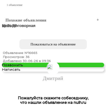
1 объявление
Похожие объявления
Цена договорная
Цена договорная
Цена договорная
5 000 ₽
19 000 ₽
90 ₽
Краснодар
Краснодар
Краснодар
Краснодар
Краснодар
Краснодар
Пожаловаться на объявление
Объявление №16665
Просмотров: 36
Добавлено 30-06-26 в 09:36
Позвонить
Написать
Молоок латунный от 200 гр
Дмитрий
Пожалуйста скажите собеседнику,
что нашли объявление на nuih.ru