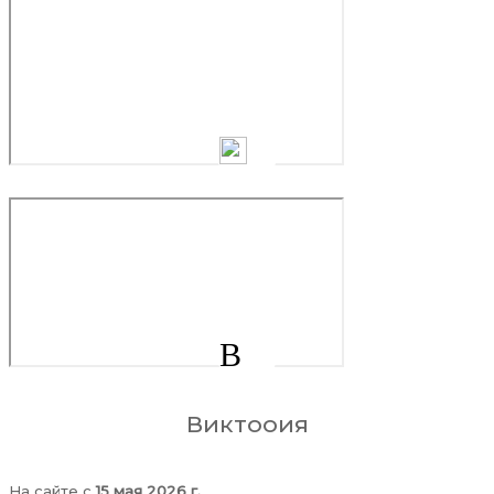
В
Виктооия
На сайте c
15 мая 2026 г.