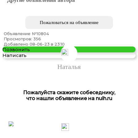
Пожаловаться на объявление
Объявление №10804
Просмотров: 356
Работа для всех огромные деньги
Добавлено 08-06-23 в 23:10
Позвонить
Написать
Наталья
Пожалуйста скажите собеседнику,
что нашли объявление на nuih.ru
Кредиты для бизнеса от частных инвесторов