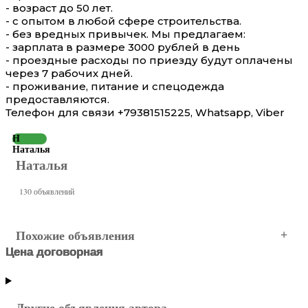
- возраст до 50 лет.
- с опытом в любой сфере строительства.
- без вредных привычек. Мы предлагаем:
- зарплата в размере 3000 рублей в день
- проездные расходы по приезду будут оплачены
через 7 рабочих дней.
- проживание, питание и спецодежда
предоставляются.
Телефон для связи +79381515225, Whatsapp, Viber
Н
Наталья
Наталья
130 объявлений
Похожие объявления
Цена договорная
Цена договорная
Цена договорная
Цена договорная
Ростов-на-Дону
Ростов-на-Дону
Ростов-на-Дону
Ростов-на-Дону
Другие объявления автора