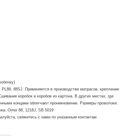
скобочку)
 PL88, 88SJ. Применяется в производстве матрасов, крепление
Сшивание коробок и коробов из картона. В других местах, где
ренными концами облегчают проникновение. Размеры проволоки:
ежа: Omer 88, 1218J, SB 5019
луйста, свяжитесь с нами по указанным контактам.