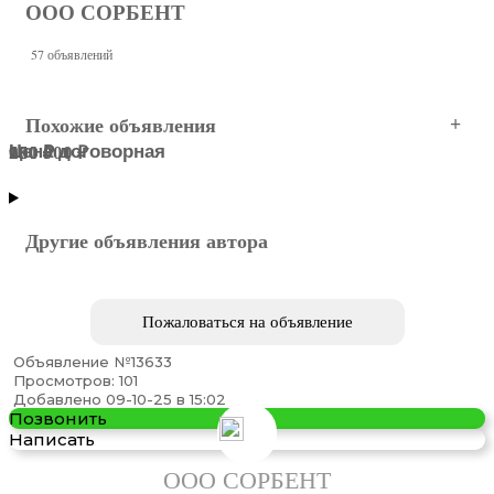
ООО СОРБЕНТ
57 объявлений
Похожие объявления
Цена договорная
200 ₽
980 ₽
150 000 ₽
600 ₽
Воронеж
Воронеж
Воронеж
Воронеж
Воронеж
Другие объявления автора
Пожаловаться на объявление
Объявление №13633
Просмотров: 101
Приобретаем герметики Бутил каучуковые ...
Добавлено 09-10-25 в 15:02
Позвонить
Написать
ООО СОРБЕНТ