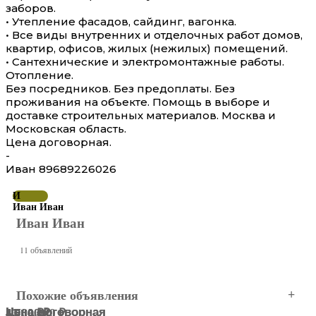
заборов.
• Утепление фасадов, сайдинг, вагонка.
• Все виды внутренних и отделочных работ домов,
квартир, офисов, жилых (нежилых) помещений.
• Сантехнические и электромонтажные работы.
Отопление.
Без посредников. Без предоплаты. Без
проживания на объекте. Помощь в выборе и
доставке строительных материалов. Москва и
Московская область.
Цена договорная.
-
Иван 89689226026
И
Иван Иван
Иван Иван
11 объявлений
Похожие объявления
Цена договорная
Цена договорная
4 500 ₽
3 700 000 ₽
53 000 ₽
11 000 ₽