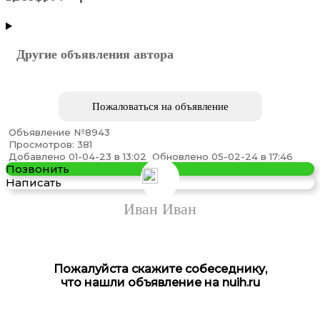
МОСКВА
МОСКВА
МОСКВА
МОСКВА
МОСКВА
МОСКВА
Другие объявления автора
Пожаловаться на объявление
Объявление №8943
Просмотров: 381
Аренда биотуалетов -компания Биоэкосистемы
Добавлено 01-04-23 в 13:02
Обновлено 05-02-24 в 17:46
Позвонить
Написать
Иван Иван
Пожалуйста скажите собеседнику,
что нашли объявление на nuih.ru
Ремонт квартир под ключ