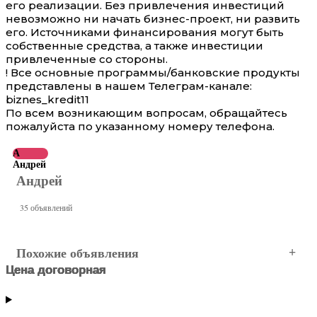
его реализации. Без привлечения инвестиций
невозможно ни начать бизнес-проект, ни развить
его. Источниками финансирования могут быть
собственные средства, а также инвестиции
привлеченные со стороны.
! Все основные программы/банковские продукты
представлены в нашем Телеграм-канале:
biznes_kredit11
По всем возникающим вопросам, обращайтесь
пожалуйста по указанному номеру телефона.
А
Андрей
Андрей
35 объявлений
Похожие объявления
Цена договорная
Цена договорная
Цена договорная
Цена договорная
Цена договорная
Цена договорная
МОСКВА
Центральный АО
МОСКВА
МОСКВА
МОСКВА
МОСКВА