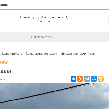
азины
Продаю дом , 58 кв.м , кирпичный,
Краснодар
›
›
›
›
Недвижимость
Дома, дачи, коттеджи
Продам дом, дачу
дом
хиве
пичный
5 г.