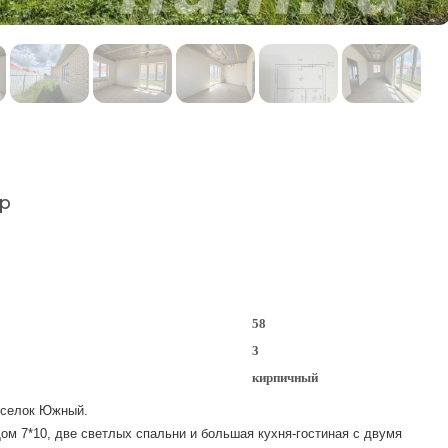
р
58
3
кирпичный
оселок Южный.
ом 7*10, две светлых спальни и большая кухня-гостиная с двумя