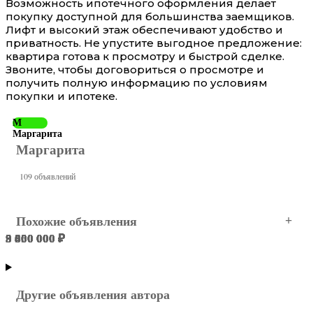
Возможность ипотечного оформления делает
покупку доступной для большинства заемщиков.
Лифт и высокий этаж обеспечивают удобство и
приватность. Не упустите выгодное предложение:
квартира готова к просмотру и быстрой сделке.
Звоните, чтобы договориться о просмотре и
получить полную информацию по условиям
покупки и ипотеке.
М
Маргарита
Маргарита
109 объявлений
Похожие объявления
3 600 000 ₽
8 600 000 ₽
9 000 000 ₽
5 450 000 ₽
9 300 000 ₽
5 800 000 ₽
Краснодар
Краснодар
Краснодар
Краснодар
Краснодар
Краснодар
Другие объявления автора