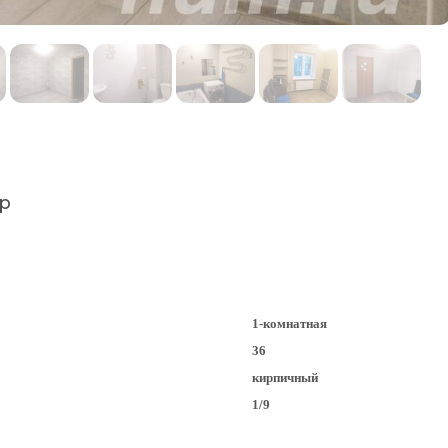
р
1-комнатная
36
кирпичный
1/9